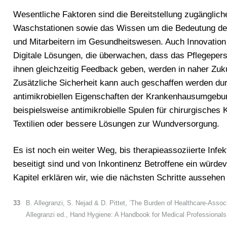
Wesentliche Faktoren sind die Bereitstellung zugänglic
Waschstationen sowie das Wissen um die Bedeutung de
und Mitarbeitern im Gesundheitswesen. Auch Innovation s
Digitale Lösungen, die überwachen, dass das Pflegepers
ihnen gleichzeitig Feedback geben, werden in naher Zuku
Zusätzliche Sicherheit kann auch geschaffen werden du
antimikrobiellen Eigenschaften der Krankenhausumgebu
beispielsweise antimikrobielle Spulen für chirurgisches 
Textilien oder bessere Lösungen zur Wundversorgung.
Es ist noch ein weiter Weg, bis therapieassoziierte Infek
beseitigt sind und von Inkontinenz Betroffene ein würde
Kapitel erklären wir, wie die nächsten Schritte aussehen
33
B. Allegranzi, S. Nejad & D. Pittet, ‘The Burden of Healthcare-Associa
Allegranzi ed., Hand Hygiene: A Handbook for Medical Professionals,