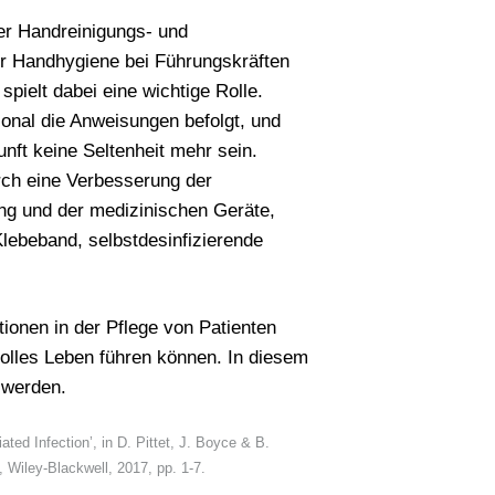
her Handreinigungs- und
r Handhygiene bei Führungskräften
pielt dabei eine wichtige Rolle.
onal die Anweisungen befolgt, und
nft keine Seltenheit mehr sein.
rch eine Verbesserung der
ng und der medizinischen Geräte,
Klebeband, selbstdesinfizierende
tionen in der Pflege von Patienten
volles Leben führen können. In diesem
 werden.
ted Infection’, in D. Pittet, J. Boyce & B.
 Wiley-Blackwell, 2017, pp. 1-7.