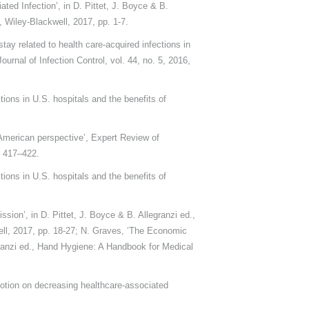
ted Infection’, in D. Pittet, J. Boyce & B.
 Wiley-Blackwell, 2017, pp. 1-7.
stay related to health care-acquired infections in
rnal of Infection Control, vol. 44, no. 5, 2016,
tions in U.S. hospitals and the benefits of
American perspective’, Expert Review of
 417–422.
tions in U.S. hospitals and the benefits of
sion’, in D. Pittet, J. Boyce & B. Allegranzi ed.,
ll, 2017, pp. 18-27; N. Graves, ‘The Economic
granzi ed., Hand Hygiene: A Handbook for Medical
motion on decreasing healthcare-associated