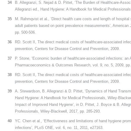
34
B. Allegranzi, S. Nejad & D. Pittet, ‘The Burden of Healthcare-Associa
Allegranzi ed., Hand Hygiene: A Handbook for Medical Professionals,
35
M. Rahmqvist et al., ‘Direct health care costs and length of hospital 
adult patients based on point prevalence measurements’, American Jou
pp. 500-506.
36
RD. Scott II, The direct medical costs of healthcare-associated infec
prevention, Centers for Disease Control and Prevention, 2009.
37
P. Stone, ‘Economic burden of healthcare-associated infections: an 
Pharmacoeconomics & Outcomes Research, vol. 9, no. 5, 2009, pp.
38
RD. Scott II, The direct medical costs of healthcare-associated infec
prevention, Centers for Disease Control and Prevention, 2009.
39
A. Stewardson, B. Allegranzi & D. Pittet, ‘Dynamics of Hand Transmis
Hand Hygiene: A Handbook for Medical Professionals, Wiley-Blackwe
Impact of Improved Hand Hygiene’, in D. Pittet, J. Boyce & B. Alle
Professionals, Wiley-Blackwell, 2017, pp. 285-293.
40
YC. Chen et al., ‘Effectiveness and limitations of hand hygiene pro
infections’, PLoS ONE, vol. 6, no. 11, 2011, e27163.